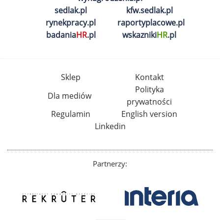
sedlak.pl
kfw.sedlak.pl
rynekpracy.pl
raportyplacowe.pl
badania
HR
.pl
wskazniki
HR
.pl
Sklep
Kontakt
Polityka
Dla mediów
prywatności
Regulamin
English version
Linkedin
Partnerzy: