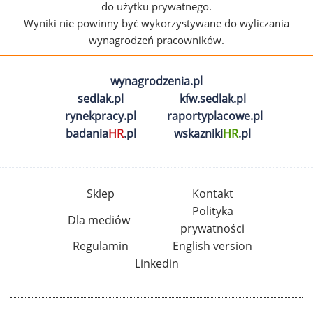
do użytku prywatnego.
Wyniki nie powinny być wykorzystywane do wyliczania
wynagrodzeń pracowników.
wynagrodzenia.pl
sedlak.pl
kfw.sedlak.pl
rynekpracy.pl
raportyplacowe.pl
badania
HR
.pl
wskazniki
HR
.pl
Sklep
Kontakt
Polityka
Dla mediów
prywatności
Regulamin
English version
Linkedin