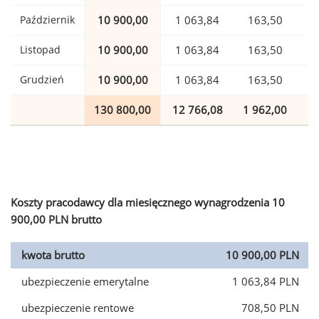
Październik
10 900,00
1 063,84
163,50
Listopad
10 900,00
1 063,84
163,50
Grudzień
10 900,00
1 063,84
163,50
130 800,00
12 766,08
1 962,00
3
Koszty pracodawcy dla miesięcznego wynagrodzenia 10
900,00 PLN brutto
kwota brutto
10 900,00 PLN
ubezpieczenie emerytalne
1 063,84 PLN
ubezpieczenie rentowe
708,50 PLN