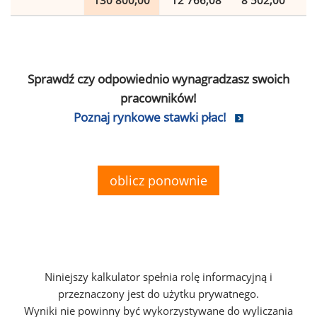
130 800,00
12 766,08
8 502,00
2
Sprawdź czy odpowiednio wynagradzasz swoich
pracowników!
Poznaj rynkowe stawki płac!
oblicz ponownie
Niniejszy kalkulator spełnia rolę informacyjną i
przeznaczony jest do użytku prywatnego.
Wyniki nie powinny być wykorzystywane do wyliczania