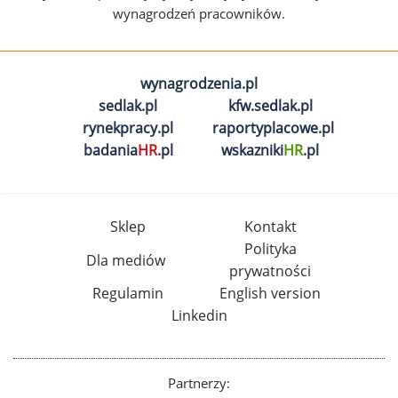
wynagrodzeń pracowników.
wynagrodzenia.pl
sedlak.pl
kfw.sedlak.pl
rynekpracy.pl
raportyplacowe.pl
badania
HR
.pl
wskazniki
HR
.pl
Sklep
Kontakt
Polityka
Dla mediów
prywatności
Regulamin
English version
Linkedin
Partnerzy: