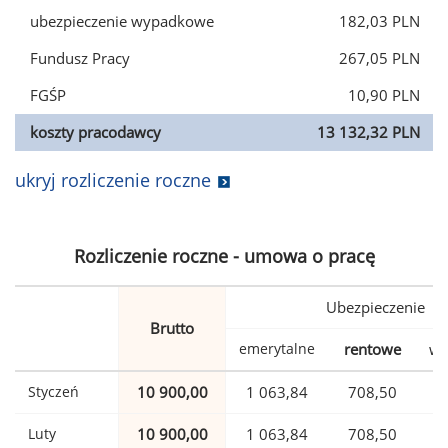
ubezpieczenie wypadkowe
182,03 PLN
Fundusz Pracy
267,05 PLN
FGŚP
10,90 PLN
koszty pracodawcy
13 132,32 PLN
ukryj rozliczenie roczne
Rozliczenie roczne - umowa o pracę
Ubezpieczenie
Brutto
emerytalne
rentowe
wy
Styczeń
10 900,00
1 063,84
708,50
Luty
10 900,00
1 063,84
708,50