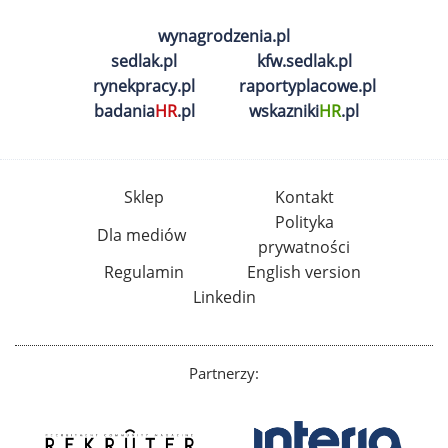
wynagrodzenia.pl
sedlak.pl
kfw.sedlak.pl
rynekpracy.pl
raportyplacowe.pl
badania
HR
.pl
wskazniki
HR
.pl
Sklep
Kontakt
Polityka
Dla mediów
prywatności
Regulamin
English version
Linkedin
Partnerzy: