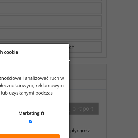
ł danych, w raportach płacowych
ch cookie
cznościowe i analizować ruch w
 społecznościowym, reklamowym
e lub uzyskanymi podczas
8 12 625 59 10
Zapytaj o raport
Marketing
mium.
Zobacz wszystkie korzyści płynące z