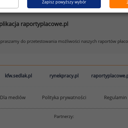
ostępu do
strefy premium.
Zapisz powyższy wybór
plikacja raportyplacowe.pl
praszamy do przetestowania możliwości naszych raportów płac
kfw.sedlak.pl
rynekpracy.pl
raportyplacowe.p
Dla mediów
Polityka prywatności
Regulamin
Partnerzy: