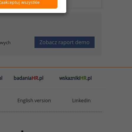
Zaakceptuj wszystkie
Zobacz raport demo
owych
l
badania
HR
.pl
wskazniki
HR
.pl
English version
Linkedin