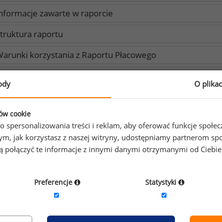
nformacje zawarte w raporcie
truktura raportu
arunki korzystania z Raportu Płacowego
nformacja dot. przetwarzania danych z publicznych źróde
ody
O plika
ków cookie
Opcje zakupu
o spersonalizowania treści i reklam, aby oferować funkcje społe
o tym, jak korzystasz z naszej witryny, udostępniamy partnerom
gą połączyć te informacje z innymi danymi otrzymanymi od Ciebi
otrzebujesz więcej informacji?
+4
iał analiz wynagrodzeń odpowie na Twoje pytania
Preferencje
Statystyki
aport bezpłatny dla zalogowanych użytkowników pre