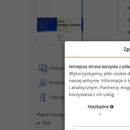
I
S
W
I
Zg
Niniejsza strona korzysta z pli
Podsumowanie raportu
Wykorzystujemy pliki cookie d
naszej witrynie. Informacje 
Przykładowe analizy
i analitycznym. Partnerzy mo
korzystania z ich usług.
Lista spółek
P
Dz
Niezbędne
Raport dostępny jako:
R
PDF