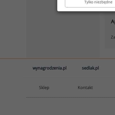
d
Tylko niezbędne
A
Za
wynagrodzenia.pl
sedlak.pl
Sklep
Kontakt