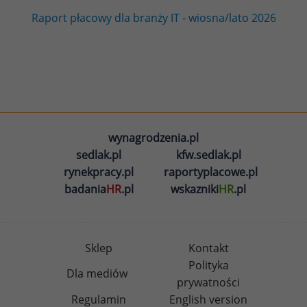
Raport płacowy dla branży IT - wiosna/lato 2026
wynagrodzenia.pl
sedlak.pl
kfw.sedlak.pl
rynekpracy.pl
raportyplacowe.pl
badania
HR
.pl
wskazniki
HR
.pl
Sklep
Kontakt
Polityka
Dla mediów
prywatności
Regulamin
English version