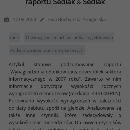
raportu Sedlak
Sedlak
&
17.09.2008
Ewa Bochyńska-Śmigielska
Inne
O wynagrodzeniach w spółkach giełdowych
Podsumowania raportów płacowych
Artykuł stanowi podsumowanie raportu
„Wynagrodzenia członków zarządów spółek sektora
informatycznego w 2007 roku”. Zawarto w nim
informacje dotyczące wysokości rocznych
wynagrodzeń menedżerów (mediana: 433 000 PLN).
Porównano wysokość wynagrodzeń w zależności
od daty debiutu spółki na giełdzie. Analizowane są
także inne czynniki, które zadecydowały o
wysokości płac menedżerów. Do owych czynników
należą: funkcja pełniona w zarządzie, staż w