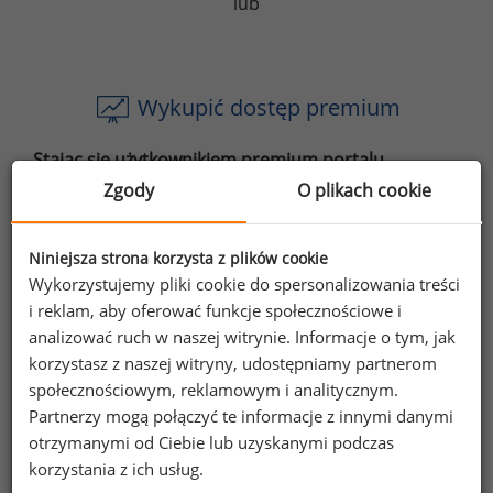
lub
Wykupić dostęp premium
Stając się użytkownikiem premium portalu
wynagrodzenia.pl otrzymasz:
Zgody
O plikach cookie
dostęp do 3998 artykułów,
Niniejsza strona korzysta z plików cookie
dostęp do 840 raportów stanowiskowych,
Wykorzystujemy pliki cookie do spersonalizowania treści
i reklam, aby oferować funkcje społecznościowe i
dostęp do wybranych raportów płacowych,
analizować ruch w naszej witrynie. Informacje o tym, jak
do 50% zniżki na najnowsze raporty,
korzystasz z naszej witryny, udostępniamy partnerom
społecznościowym, reklamowym i analitycznym.
e-booki o motywowaniu,
Partnerzy mogą połączyć te informacje z innymi danymi
otrzymanymi od Ciebie lub uzyskanymi podczas
oraz inne korzyści.
korzystania z ich usług.