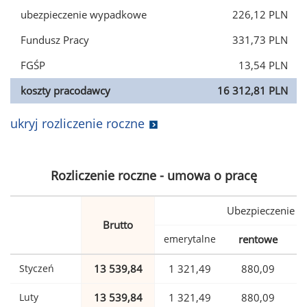
ubezpieczenie wypadkowe
226,12 PLN
Fundusz Pracy
331,73 PLN
FGŚP
13,54 PLN
koszty pracodawcy
16 312,81 PLN
ukryj rozliczenie roczne
Rozliczenie roczne - umowa o pracę
Ubezpieczenie
Brutto
emerytalne
rentowe
w
Styczeń
13 539,84
1 321,49
880,09
Luty
13 539,84
1 321,49
880,09