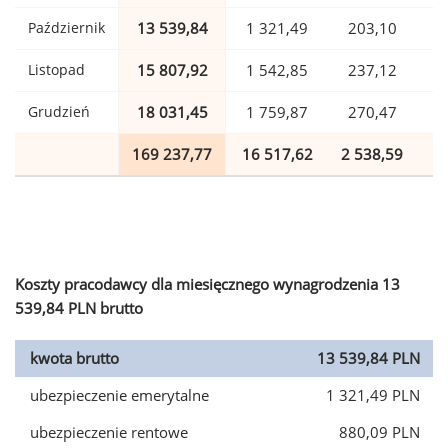
Październik
13 539,84
1 321,49
203,10
Listopad
15 807,92
1 542,85
237,12
Grudzień
18 031,45
1 759,87
270,47
169 237,77
16 517,62
2 538,59
4
Koszty pracodawcy dla miesięcznego wynagrodzenia 13
539,84 PLN brutto
kwota brutto
13 539,84 PLN
ubezpieczenie emerytalne
1 321,49 PLN
ubezpieczenie rentowe
880,09 PLN