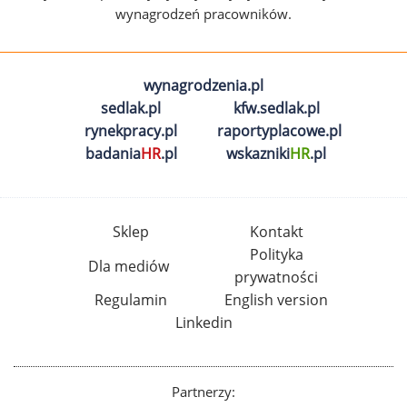
wynagrodzeń pracowników.
wynagrodzenia.pl
sedlak.pl
kfw.sedlak.pl
rynekpracy.pl
raportyplacowe.pl
badania
HR
.pl
wskazniki
HR
.pl
Sklep
Kontakt
Polityka
Dla mediów
prywatności
Regulamin
English version
Linkedin
Partnerzy: