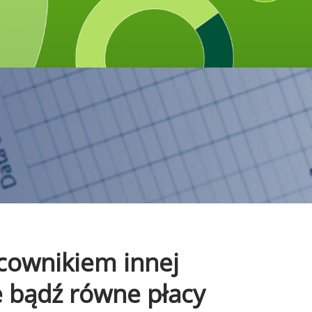
acownikiem innej
e bądź równe płacy