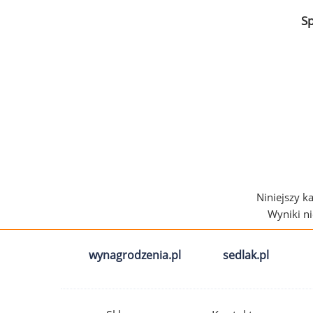
S
Niniejszy k
Wyniki n
wynagrodzenia.pl
sedlak.pl