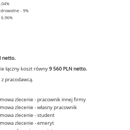
4.04%
zdrowotne - 9%
- 6.96%
 netto.
ie łączny koszt równy
9 560 PLN netto.
j z pracodawcą.
 umowa zlecenie - pracownik innej firmy
- umowa zlecenie - własny pracownik
 umowa zlecenie - student
- umowa zlecenie - emeryt