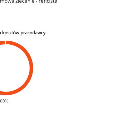
 umowa zlecenie - rencista
u kosztów pracodawcy
100%