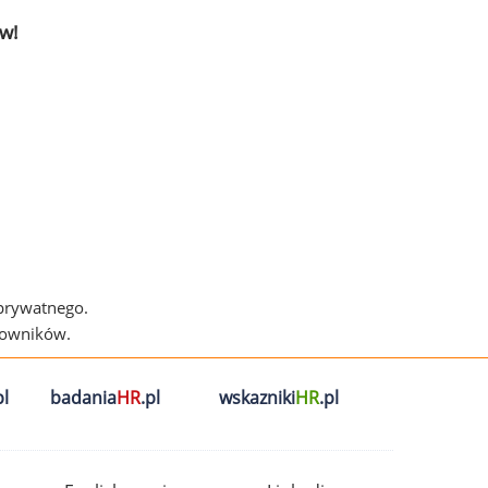
w!
 prywatnego.
cowników.
l
badania
HR
.pl
wskazniki
HR
.pl