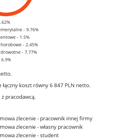
1.62%
emerytalne - 9.76%
rentowe - 1.5%
chorobowe - 2.45%
zdrowotne - 7.77%
- 6.9%
etto.
 łączny koszt równy 6 847 PLN netto.
j z pracodawcą.
 umowa zlecenie - pracownik innej firmy
- umowa zlecenie - własny pracownik
 umowa zlecenie - student