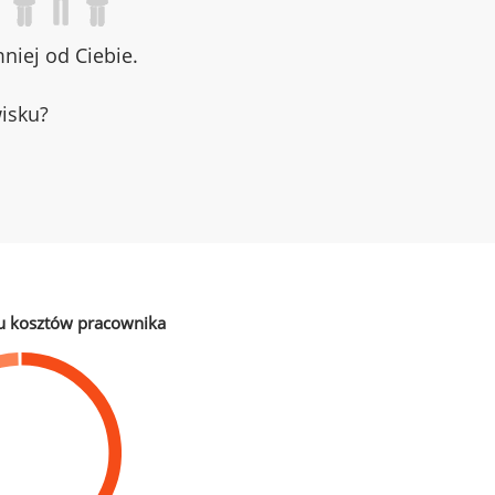
iej od Ciebie.
wisku?
u kosztów pracownika