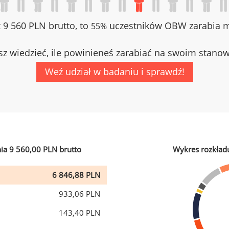
z 9 560 PLN brutto, to
uczestników OBW zarabia mn
55%
z wiedzieć, ile powinieneś zarabiać na swoim stano
Weź udział w badaniu i sprawdź!
ia 9 560,00 PLN brutto
Wykres rozkład
6 846,88 PLN
933,06 PLN
143,40 PLN