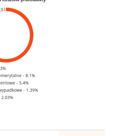
83%
emerytalne - 8.1%
rentowe - 5.4%
wypadkowe - 1.39%
- 2.03%