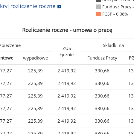
kryj rozliczenie roczne
Fundusz Pracy 
FGŚP - 0.08%
Rozliczenie roczne - umowa o pracę
pieczenie
Składki na
ZUS
łącznie
entowe
wypadkowe
Fundusz Pracy
F
77,27
225,39
2 419,92
330,66
13
77,27
225,39
2 419,92
330,66
13
77,27
225,39
2 419,92
330,66
13
77,27
225,39
2 419,92
330,66
13
77,27
225,39
2 419,92
330,66
13
77,27
225,39
2 419,92
330,66
13