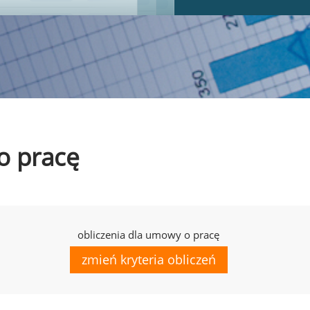
o pracę
obliczenia dla umowy o pracę
zmień kryteria obliczeń