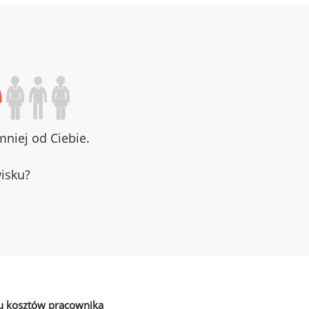
niej od Ciebie.
wisku?
u kosztów pracownika