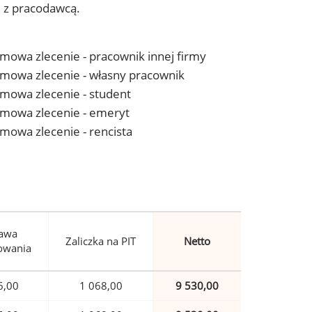
j z pracodawcą.
 umowa zlecenie - pracownik innej firmy
- umowa zlecenie - własny pracownik
 umowa zlecenie - student
- umowa zlecenie - emeryt
 umowa zlecenie - rencista
awa
Zaliczka na PIT
Netto
owania
6,00
1 068,00
9 530,00