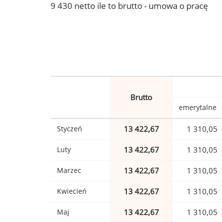
9 430 netto ile to brutto - umowa o pracę
Brutto
emerytalne
Styczeń
13 422,67
1 310,05
Luty
13 422,67
1 310,05
Marzec
13 422,67
1 310,05
Kwiecień
13 422,67
1 310,05
Maj
13 422,67
1 310,05