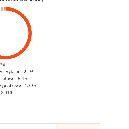
83%
emerytalne - 8.1%
rentowe - 5.4%
wypadkowe - 1.39%
- 2.03%