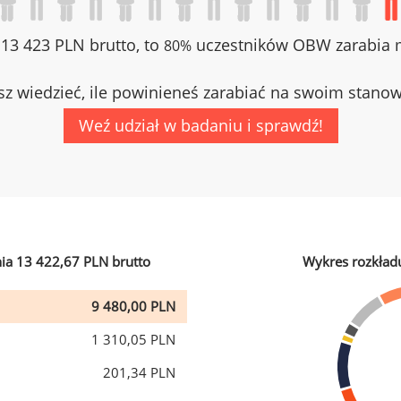
z 13 423 PLN brutto, to
uczestników OBW zarabia m
80%
z wiedzieć, ile powinieneś zarabiać na swoim stano
Weź udział w badaniu i sprawdź!
ia 13 422,67 PLN brutto
Wykres rozkład
9 480,00 PLN
1 310,05 PLN
201,34 PLN