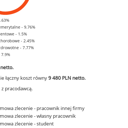
0.63%
emerytalne - 9.76%
rentowe - 1.5%
chorobowe - 2.45%
zdrowotne - 7.77%
- 7.9%
netto.
ie łączny koszt równy
9 480 PLN netto.
j z pracodawcą.
 umowa zlecenie - pracownik innej firmy
- umowa zlecenie - własny pracownik
 umowa zlecenie - student