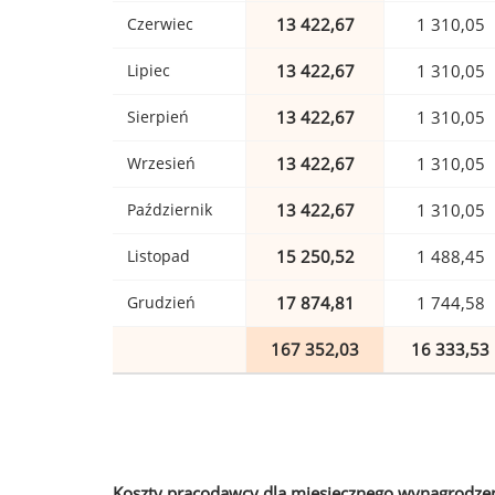
Czerwiec
13 422,67
1 310,05
Lipiec
13 422,67
1 310,05
Sierpień
13 422,67
1 310,05
Wrzesień
13 422,67
1 310,05
Październik
13 422,67
1 310,05
Listopad
15 250,52
1 488,45
Grudzień
17 874,81
1 744,58
167 352,03
16 333,53
Koszty pracodawcy dla miesięcznego wynagrodzen