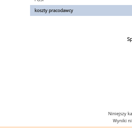
koszty pracodawcy
S
Niniejszy k
Wyniki n