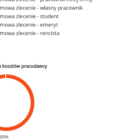
- umowa zlecenie - własny pracownik
 umowa zlecenie - student
- umowa zlecenie - emeryt
 umowa zlecenie - rencista
u kosztów pracodawcy
100%