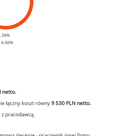
3.34%
- 6.66%
 netto.
ie łączny koszt równy
9 530 PLN netto.
j z pracodawcą.
 umowa zlecenie - pracownik innej firmy