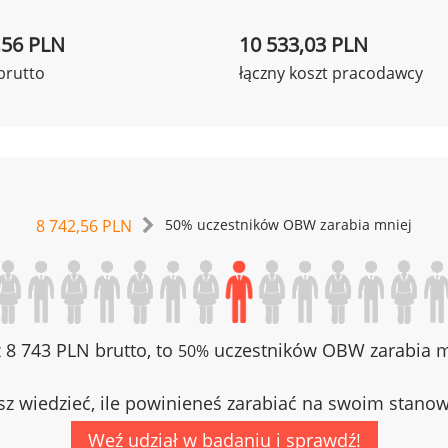
,56 PLN
10 533,03 PLN
brutto
łączny koszt pracodawcy
8 742,56 PLN
50% uczestników OBW zarabia mniej
z 8 743 PLN brutto, to
uczestników OBW zarabia mn
50%
z wiedzieć, ile powinieneś zarabiać na swoim stano
Weź udział w badaniu i sprawdź!