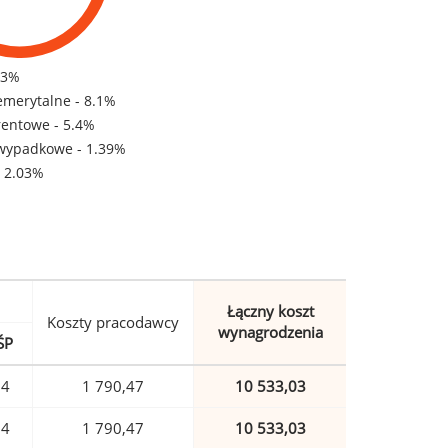
83%
emerytalne - 8.1%
rentowe - 5.4%
wypadkowe - 1.39%
- 2.03%
Łączny koszt
Koszty pracodawcy
wynagrodzenia
ŚP
74
1 790,47
10 533,03
74
1 790,47
10 533,03