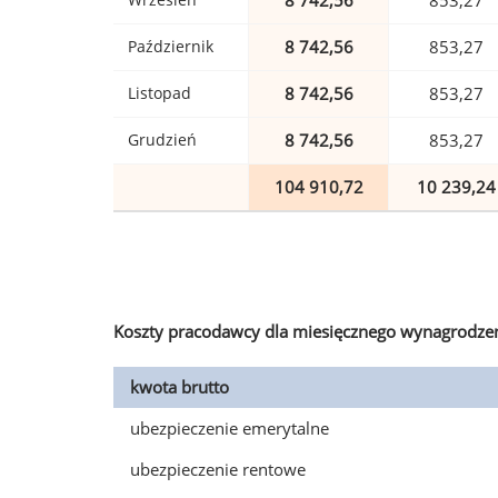
8 742,56
853,27
Październik
8 742,56
853,27
Listopad
8 742,56
853,27
Grudzień
8 742,56
853,27
104 910,72
10 239,24
Koszty pracodawcy dla miesięcznego wynagrodzen
kwota brutto
ubezpieczenie emerytalne
ubezpieczenie rentowe