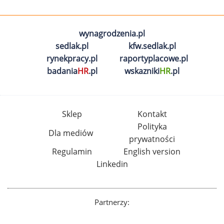
wynagrodzenia.pl
sedlak.pl
kfw.sedlak.pl
rynekpracy.pl
raportyplacowe.pl
badania
HR
.pl
wskazniki
HR
.pl
Sklep
Kontakt
Polityka
Dla mediów
prywatności
Regulamin
English version
Linkedin
Partnerzy: