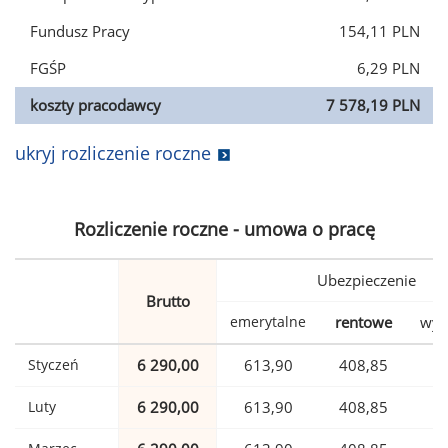
Fundusz Pracy
154,11 PLN
FGŚP
6,29 PLN
koszty pracodawcy
7 578,19 PLN
ukryj rozliczenie roczne
Rozliczenie roczne - umowa o pracę
Ubezpieczenie
Brutto
emerytalne
rentowe
wyp
Styczeń
6 290,00
613,90
408,85
1
Luty
6 290,00
613,90
408,85
1