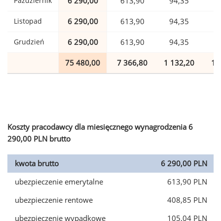
Październik
6 290,00
613,90
94,35
1
Listopad
6 290,00
613,90
94,35
1
Grudzień
6 290,00
613,90
94,35
1
75 480,00
7 366,80
1 132,20
1 
Koszty pracodawcy dla miesięcznego wynagrodzenia 6
290,00 PLN brutto
kwota brutto
6 290,00 PLN
ubezpieczenie emerytalne
613,90 PLN
ubezpieczenie rentowe
408,85 PLN
ubezpieczenie wypadkowe
105,04 PLN