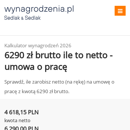
Toggl
navig
Kalkulator wynagrodzeń 2026
6290 zł brutto ile to netto -
umowa o pracę
Sprawdź, ile zarobisz netto (na rękę) na umowę o
pracę z kwotą 6290 zł brutto.
4 618,15 PLN
kwota netto
6 290,00 PLN