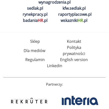
wynagrodzenia.pl
sedlak.pl
kfw.sedlak.pl
rynekpracy.pl
raportyplacowe.pl
badania
HR
.pl
wskazniki
HR
.pl
Sklep
Kontakt
Polityka
Dla mediów
prywatności
Regulamin
English version
Linkedin
Partnerzy: