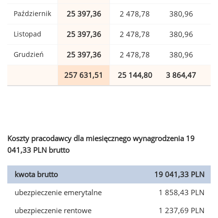
Październik
25 397,36
2 478,78
380,96
Listopad
25 397,36
2 478,78
380,96
Grudzień
25 397,36
2 478,78
380,96
257 631,51
25 144,80
3 864,47
6
Koszty pracodawcy dla miesięcznego wynagrodzenia 19
041,33 PLN brutto
kwota brutto
19 041,33 PLN
ubezpieczenie emerytalne
1 858,43 PLN
ubezpieczenie rentowe
1 237,69 PLN