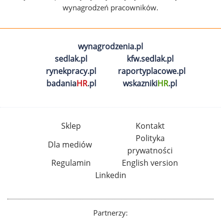
wynagrodzeń pracowników.
wynagrodzenia.pl
sedlak.pl
kfw.sedlak.pl
rynekpracy.pl
raportyplacowe.pl
badania
HR
.pl
wskazniki
HR
.pl
Sklep
Kontakt
Polityka
Dla mediów
prywatności
Regulamin
English version
Linkedin
Partnerzy: