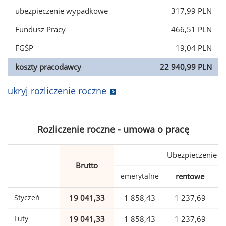
ubezpieczenie wypadkowe
317,99 PLN
Fundusz Pracy
466,51 PLN
FGŚP
19,04 PLN
koszty pracodawcy
22 940,99 PLN
ukryj rozliczenie roczne
Rozliczenie roczne - umowa o pracę
Ubezpieczenie
Brutto
emerytalne
rentowe
w
Styczeń
19 041,33
1 858,43
1 237,69
Luty
19 041,33
1 858,43
1 237,69