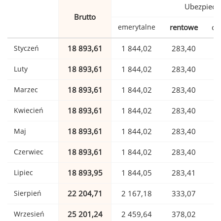
Ubezpiecz
Brutto
emerytalne
rentowe
ch
Styczeń
18 893,61
1 844,02
283,40
Luty
18 893,61
1 844,02
283,40
Marzec
18 893,61
1 844,02
283,40
Kwiecień
18 893,61
1 844,02
283,40
Maj
18 893,61
1 844,02
283,40
Czerwiec
18 893,61
1 844,02
283,40
Lipiec
18 893,95
1 844,05
283,41
Sierpień
22 204,71
2 167,18
333,07
Wrzesień
25 201,24
2 459,64
378,02