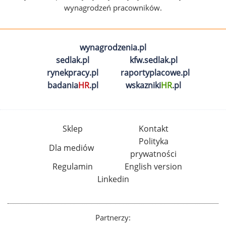
wynagrodzeń pracowników.
wynagrodzenia.pl
sedlak.pl
kfw.sedlak.pl
rynekpracy.pl
raportyplacowe.pl
badania
HR
.pl
wskazniki
HR
.pl
Sklep
Kontakt
Polityka
Dla mediów
prywatności
Regulamin
English version
Linkedin
Partnerzy: