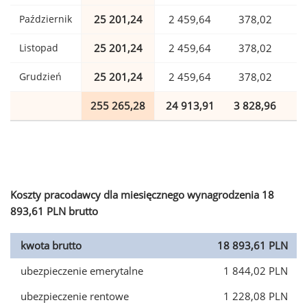
Październik
25 201,24
2 459,64
378,02
Listopad
25 201,24
2 459,64
378,02
Grudzień
25 201,24
2 459,64
378,02
255 265,28
24 913,91
3 828,96
6
Koszty pracodawcy dla miesięcznego wynagrodzenia 18
893,61 PLN brutto
kwota brutto
18 893,61 PLN
ubezpieczenie emerytalne
1 844,02 PLN
ubezpieczenie rentowe
1 228,08 PLN