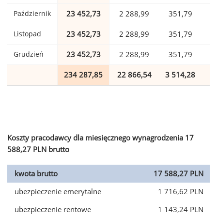
Październik
23 452,73
2 288,99
351,79
Listopad
23 452,73
2 288,99
351,79
Grudzień
23 452,73
2 288,99
351,79
234 287,85
22 866,54
3 514,28
5
Koszty pracodawcy dla miesięcznego wynagrodzenia 17
588,27 PLN brutto
kwota brutto
17 588,27 PLN
ubezpieczenie emerytalne
1 716,62 PLN
ubezpieczenie rentowe
1 143,24 PLN