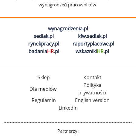
wynagrodzeń pracowników.
wynagrodzenia.pl
sedlak.pl
kfw.sedlak.pl
rynekpracy.pl
raportyplacowe.pl
badania
HR
.pl
wskazniki
HR
.pl
Sklep
Kontakt
Polityka
Dla mediów
prywatności
Regulamin
English version
Linkedin
Partnerzy: