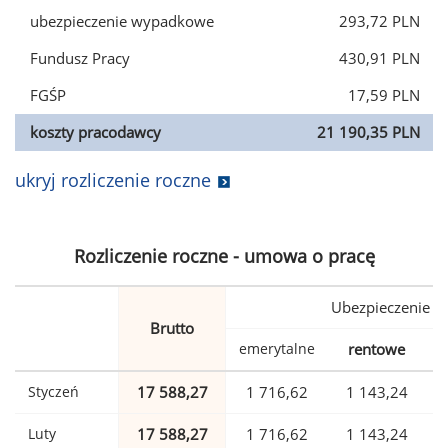
ubezpieczenie wypadkowe
293,72 PLN
Fundusz Pracy
430,91 PLN
FGŚP
17,59 PLN
koszty pracodawcy
21 190,35 PLN
ukryj rozliczenie roczne
Rozliczenie roczne - umowa o pracę
Ubezpieczenie
Brutto
emerytalne
rentowe
w
Styczeń
17 588,27
1 716,62
1 143,24
Luty
17 588,27
1 716,62
1 143,24