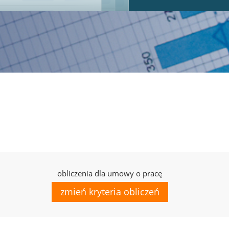
obliczenia dla umowy o pracę
zmień kryteria obliczeń