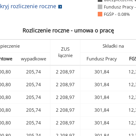
kryj rozliczenie roczne
Fundusz Pracy 
FGŚP - 0.08%
Rozliczenie roczne - umowa o pracę
pieczenie
Składki na
ZUS
łącznie
ntowe
wypadkowe
Fundusz Pracy
FG
00,80
205,74
2 208,97
301,84
12,
00,80
205,74
2 208,97
301,84
12,
00,80
205,74
2 208,97
301,84
12,
00,80
205,74
2 208,97
301,84
12,
00,80
205,74
2 208,97
301,84
12,
00,80
205,74
2 208,97
301,84
12,