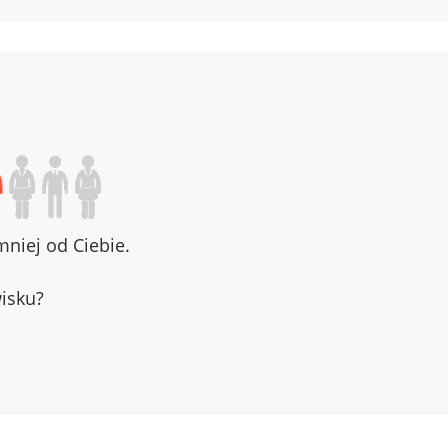
niej od Ciebie.
wisku?