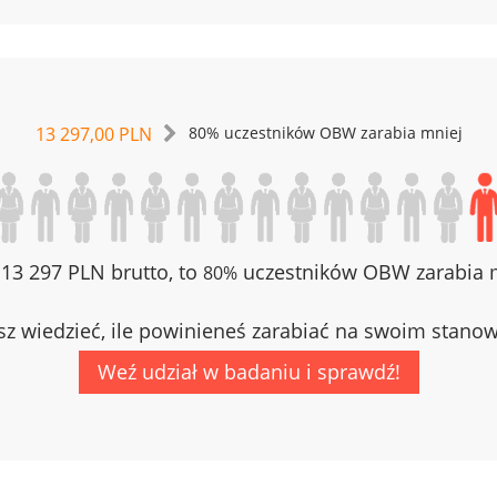
13 297,00 PLN
80% uczestników OBW zarabia mniej
z 13 297 PLN brutto, to
uczestników OBW zarabia m
80%
z wiedzieć, ile powinieneś zarabiać na swoim stano
Weź udział w badaniu i sprawdź!