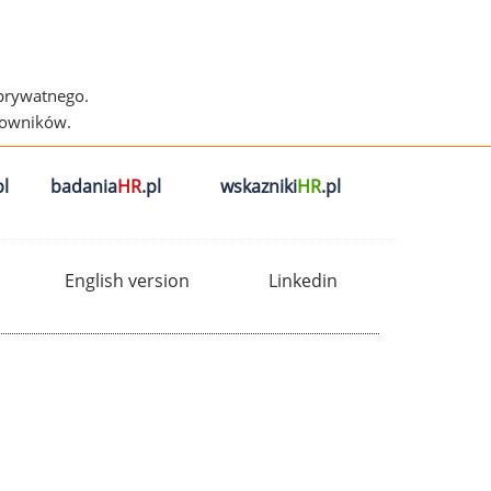
 prywatnego.
cowników.
l
badania
HR
.pl
wskazniki
HR
.pl
English version
Linkedin