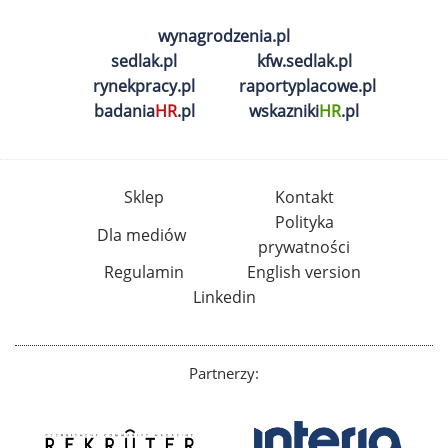
wynagrodzenia.pl
sedlak.pl
kfw.sedlak.pl
rynekpracy.pl
raportyplacowe.pl
badania
HR
.pl
wskazniki
HR
.pl
Sklep
Kontakt
Polityka
Dla mediów
prywatności
Regulamin
English version
Linkedin
Partnerzy: