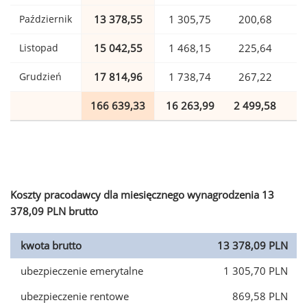
Październik
13 378,55
1 305,75
200,68
Listopad
15 042,55
1 468,15
225,64
Grudzień
17 814,96
1 738,74
267,22
166 639,33
16 263,99
2 499,58
4
Koszty pracodawcy dla miesięcznego wynagrodzenia 13
378,09 PLN brutto
kwota brutto
13 378,09 PLN
ubezpieczenie emerytalne
1 305,70 PLN
ubezpieczenie rentowe
869,58 PLN