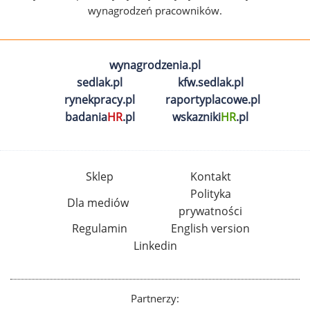
wynagrodzeń pracowników.
wynagrodzenia.pl
sedlak.pl
kfw.sedlak.pl
rynekpracy.pl
raportyplacowe.pl
badania
HR
.pl
wskazniki
HR
.pl
Sklep
Kontakt
Polityka
Dla mediów
prywatności
Regulamin
English version
Linkedin
Partnerzy: