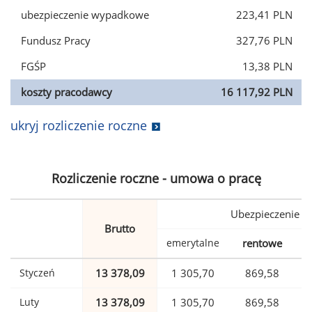
ubezpieczenie wypadkowe
223,41 PLN
Fundusz Pracy
327,76 PLN
FGŚP
13,38 PLN
koszty pracodawcy
16 117,92 PLN
ukryj rozliczenie roczne
Rozliczenie roczne - umowa o pracę
Ubezpieczenie
Brutto
emerytalne
rentowe
w
Styczeń
13 378,09
1 305,70
869,58
Luty
13 378,09
1 305,70
869,58