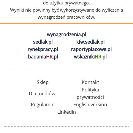
do użytku prywatnego.
Wyniki nie powinny być wykorzystywane do wyliczania
wynagrodzeń pracowników.
wynagrodzenia.pl
sedlak.pl
kfw.sedlak.pl
rynekpracy.pl
raportyplacowe.pl
badania
HR
.pl
wskazniki
HR
.pl
Sklep
Kontakt
Polityka
Dla mediów
prywatności
Regulamin
English version
Linkedin