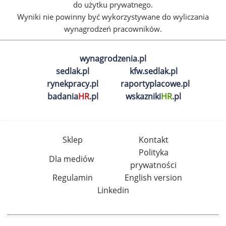
do użytku prywatnego.
Wyniki nie powinny być wykorzystywane do wyliczania
wynagrodzeń pracowników.
wynagrodzenia.pl
sedlak.pl
kfw.sedlak.pl
rynekpracy.pl
raportyplacowe.pl
badania
HR
.pl
wskazniki
HR
.pl
Sklep
Kontakt
Polityka
Dla mediów
prywatności
Regulamin
English version
Linkedin