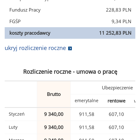
Fundusz Pracy
228,83 PLN
FGŚP
9,34 PLN
koszty pracodawcy
11 252,83 PLN
ukryj rozliczenie roczne
Rozliczenie roczne - umowa o pracę
Ubezpieczenie
Brutto
emerytalne
rentowe
wy
Styczeń
9 340,00
911,58
607,10
Luty
9 340,00
911,58
607,10