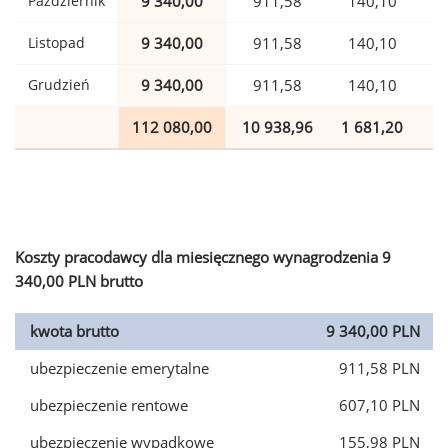
Październik
9 340,00
911,58
140,10
Listopad
9 340,00
911,58
140,10
Grudzień
9 340,00
911,58
140,10
112 080,00
10 938,96
1 681,20
2
Koszty pracodawcy dla miesięcznego wynagrodzenia 9
340,00 PLN brutto
kwota brutto
9 340,00 PLN
ubezpieczenie emerytalne
911,58 PLN
ubezpieczenie rentowe
607,10 PLN
ubezpieczenie wypadkowe
155,98 PLN