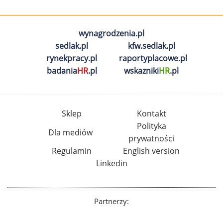
wynagrodzenia.pl
sedlak.pl
kfw.sedlak.pl
rynekpracy.pl
raportyplacowe.pl
badania
HR
.pl
wskazniki
HR
.pl
Sklep
Kontakt
Polityka
Dla mediów
prywatności
Regulamin
English version
Linkedin
Partnerzy: