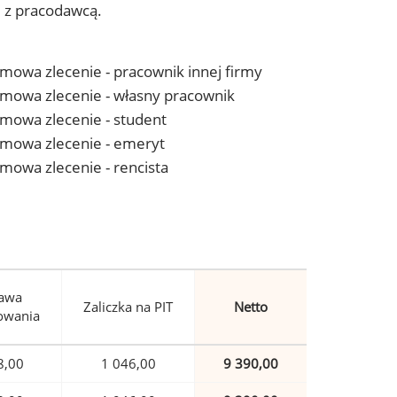
j z pracodawcą.
 umowa zlecenie - pracownik innej firmy
- umowa zlecenie - własny pracownik
 umowa zlecenie - student
- umowa zlecenie - emeryt
 umowa zlecenie - rencista
awa
Zaliczka na PIT
Netto
owania
8,00
1 046,00
9 390,00