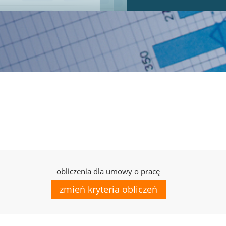
obliczenia dla umowy o pracę
zmień kryteria obliczeń