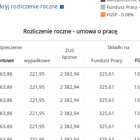
kryj rozliczenie roczne
Fundusz Pracy 
FGŚP - 0.08%
Rozliczenie roczne - umowa o pracę
pieczenie
Składki na
ZUS
łącznie
entowe
wypadkowe
Fundusz Pracy
F
63,86
221,95
2 382,94
325,61
13
63,86
221,95
2 382,94
325,61
13
63,86
221,95
2 382,94
325,61
13
63,86
221,95
2 382,94
325,61
13
63,86
221,95
2 382,94
325,61
13
63,86
221,95
2 382,94
325,61
13