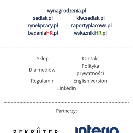
wynagrodzenia.pl
sedlak.pl
kfw.sedlak.pl
rynekpracy.pl
raportyplacowe.pl
badania
HR
.pl
wskazniki
HR
.pl
Sklep
Kontakt
Polityka
Dla mediów
prywatności
Regulamin
English version
Linkedin
Partnerzy: