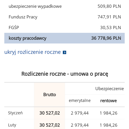
ubezpieczenie wypadkowe
509,80 PLN
Fundusz Pracy
747,91 PLN
FGŚP
30,53 PLN
koszty pracodawcy
36 778,96 PLN
ukryj rozliczenie roczne
Rozliczenie roczne - umowa o pracę
Ubezpieczenie
Brutto
emerytalne
rentowe
w
Styczeń
30 527,02
2 979,44
1 984,26
Luty
30 527,02
2 979,44
1 984,26