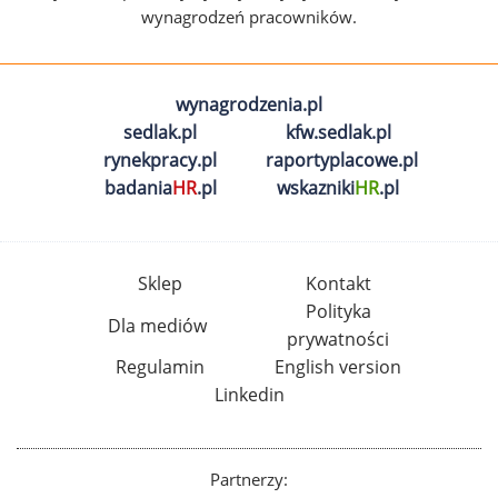
wynagrodzeń pracowników.
wynagrodzenia.pl
sedlak.pl
kfw.sedlak.pl
rynekpracy.pl
raportyplacowe.pl
badania
HR
.pl
wskazniki
HR
.pl
Sklep
Kontakt
Polityka
Dla mediów
prywatności
Regulamin
English version
Linkedin
Partnerzy: