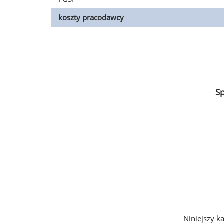
koszty pracodawcy
S
Niniejszy k