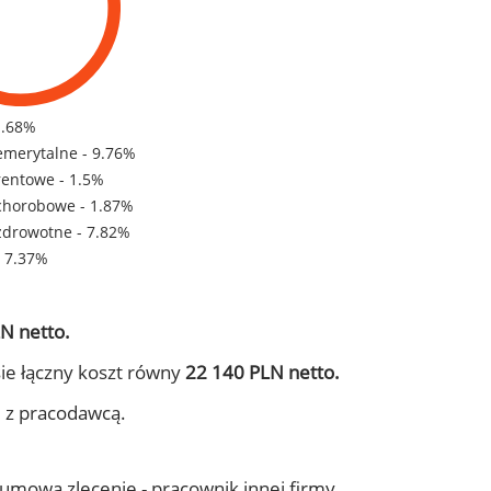
1.68%
emerytalne - 9.76%
rentowe - 1.5%
chorobowe - 1.87%
zdrowotne - 7.82%
- 7.37%
N netto.
ie łączny koszt równy
22 140 PLN netto.
j z pracodawcą.
- umowa zlecenie - pracownik innej firmy