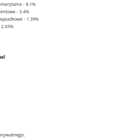
emerytalne - 8.1%
rentowe - 5.4%
wypadkowe - 1.39%
- 2.03%
w!
 prywatnego.