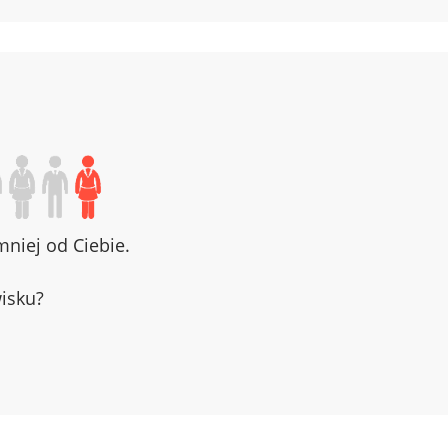
niej od Ciebie.
wisku?