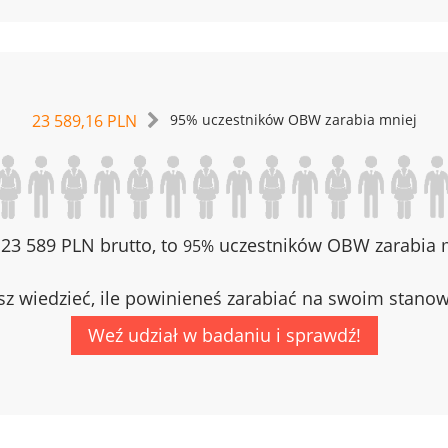
23 589,16 PLN
95% uczestników OBW zarabia mniej
z 23 589 PLN brutto, to
uczestników OBW zarabia m
95%
z wiedzieć, ile powinieneś zarabiać na swoim stano
Weź udział w badaniu i sprawdź!