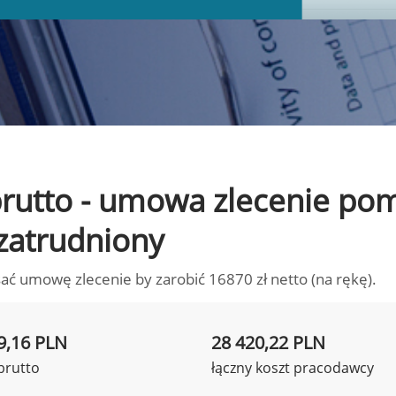
o brutto - umowa zlecenie p
 zatrudniony
ać umowę zlecenie by zarobić 16870 zł netto (na rękę).
9,16 PLN
28 420,22 PLN
brutto
łączny koszt pracodawcy