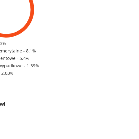
83%
emerytalne - 8.1%
rentowe - 5.4%
wypadkowe - 1.39%
- 2.03%
w!