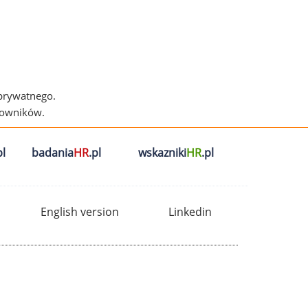
 prywatnego.
cowników.
l
badania
HR
.pl
wskazniki
HR
.pl
English version
Linkedin