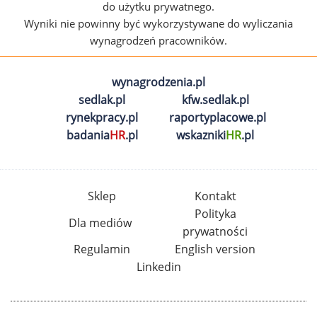
do użytku prywatnego.
Wyniki nie powinny być wykorzystywane do wyliczania
wynagrodzeń pracowników.
wynagrodzenia.pl
sedlak.pl
kfw.sedlak.pl
rynekpracy.pl
raportyplacowe.pl
badania
HR
.pl
wskazniki
HR
.pl
Sklep
Kontakt
Polityka
Dla mediów
prywatności
Regulamin
English version
Linkedin