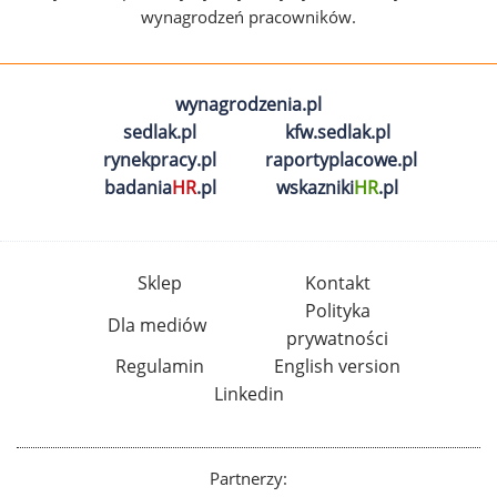
wynagrodzeń pracowników.
wynagrodzenia.pl
sedlak.pl
kfw.sedlak.pl
rynekpracy.pl
raportyplacowe.pl
badania
HR
.pl
wskazniki
HR
.pl
Sklep
Kontakt
Polityka
Dla mediów
prywatności
Regulamin
English version
Linkedin
Partnerzy: