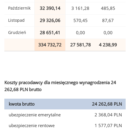
Październik
32 390,14
3 161,28
485,85
Listopad
29 326,06
570,45
87,67
Grudzień
28 651,41
0,00
0,00
334 732,72
27 581,78
4 238,99
8
Koszty pracodawcy dla miesięcznego wynagrodzenia 24
262,68 PLN brutto
kwota brutto
24 262,68 PLN
ubezpieczenie emerytalne
2 368,04 PLN
ubezpieczenie rentowe
1 577,07 PLN