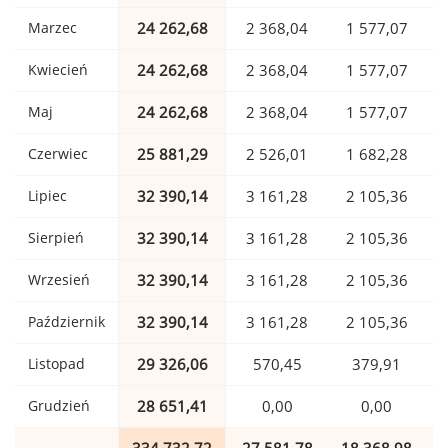
Marzec
24 262,68
2 368,04
1 577,07
Kwiecień
24 262,68
2 368,04
1 577,07
Maj
24 262,68
2 368,04
1 577,07
Czerwiec
25 881,29
2 526,01
1 682,28
Lipiec
32 390,14
3 161,28
2 105,36
Sierpień
32 390,14
3 161,28
2 105,36
Wrzesień
32 390,14
3 161,28
2 105,36
Październik
32 390,14
3 161,28
2 105,36
Listopad
29 326,06
570,45
379,91
Grudzień
28 651,41
0,00
0,00