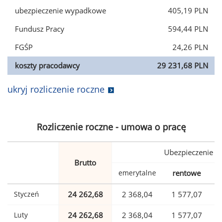
ubezpieczenie wypadkowe
405,19 PLN
Fundusz Pracy
594,44 PLN
FGŚP
24,26 PLN
koszty pracodawcy
29 231,68 PLN
ukryj rozliczenie roczne
Rozliczenie roczne - umowa o pracę
Ubezpieczenie
Brutto
emerytalne
rentowe
w
Styczeń
24 262,68
2 368,04
1 577,07
Luty
24 262,68
2 368,04
1 577,07