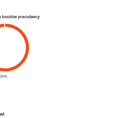
u kosztów pracodawcy
100%
w!