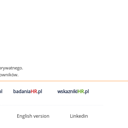
 prywatnego.
cowników.
l
badania
HR
.pl
wskazniki
HR
.pl
English version
Linkedin