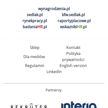
wynagrodzenia.pl
sedlak.pl
kfw.sedlak.pl
rynekpracy.pl
raportyplacowe.pl
badania
HR
.pl
wskazniki
HR
.pl
Sklep
Kontakt
Polityka
Dla mediów
prywatności
Regulamin
English version
Linkedin
Partnerzy: