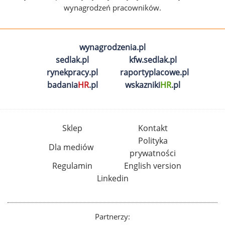
wynagrodzeń pracowników.
wynagrodzenia.pl
sedlak.pl
kfw.sedlak.pl
rynekpracy.pl
raportyplacowe.pl
badania
HR
.pl
wskazniki
HR
.pl
Sklep
Kontakt
Polityka
Dla mediów
prywatności
Regulamin
English version
Linkedin
Partnerzy: