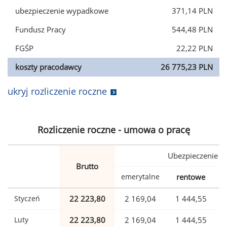
ubezpieczenie wypadkowe
371,14 PLN
Fundusz Pracy
544,48 PLN
FGŚP
22,22 PLN
koszty pracodawcy
26 775,23 PLN
ukryj rozliczenie roczne
Rozliczenie roczne - umowa o pracę
Ubezpieczenie
Brutto
emerytalne
rentowe
w
Styczeń
22 223,80
2 169,04
1 444,55
Luty
22 223,80
2 169,04
1 444,55