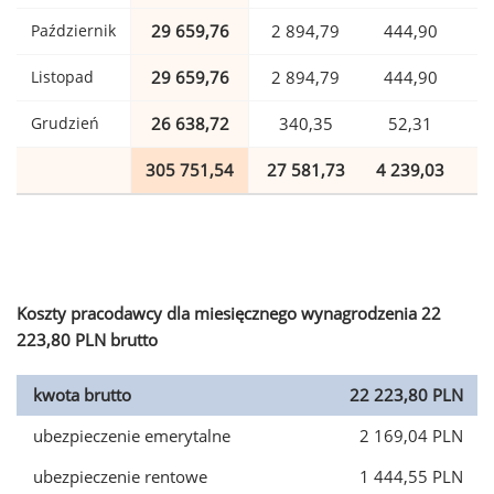
Październik
29 659,76
2 894,79
444,90
Listopad
29 659,76
2 894,79
444,90
Grudzień
26 638,72
340,35
52,31
305 751,54
27 581,73
4 239,03
7
Koszty pracodawcy dla miesięcznego wynagrodzenia 22
223,80 PLN brutto
kwota brutto
22 223,80 PLN
ubezpieczenie emerytalne
2 169,04 PLN
ubezpieczenie rentowe
1 444,55 PLN