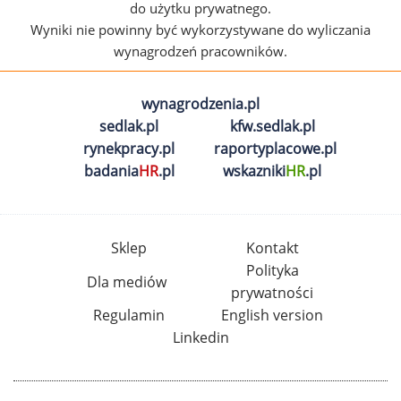
do użytku prywatnego.
Wyniki nie powinny być wykorzystywane do wyliczania
wynagrodzeń pracowników.
wynagrodzenia.pl
sedlak.pl
kfw.sedlak.pl
rynekpracy.pl
raportyplacowe.pl
badania
HR
.pl
wskazniki
HR
.pl
Sklep
Kontakt
Polityka
Dla mediów
prywatności
Regulamin
English version
Linkedin