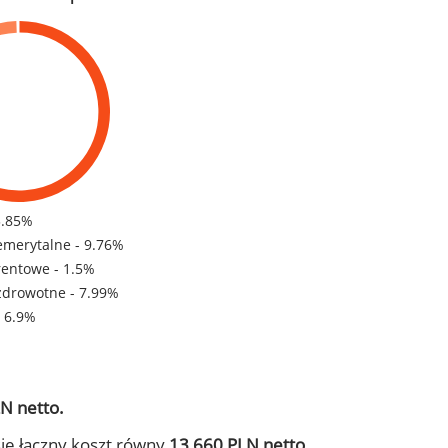
3.85%
emerytalne - 9.76%
rentowe - 1.5%
zdrowotne - 7.99%
- 6.9%
N netto.
ie łączny koszt równy
13 660 PLN netto.