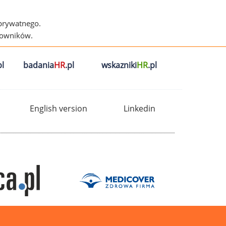
 prywatnego.
cowników.
l
badania
HR
.pl
wskazniki
HR
.pl
English version
Linkedin