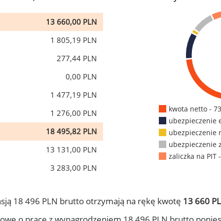
13 660,00 PLN
1 805,19 PLN
277,44 PLN
0,00 PLN
1 477,19 PLN
kwota netto - 7
1 276,00 PLN
ubezpieczenie 
18 495,82 PLN
ubezpieczenie 
ubezpieczenie 
13 131,00 PLN
zaliczka na PIT 
3 283,00 PLN
sją 18 496 PLN brutto otrzymają na rękę kwotę
13 660 PL
owę o pracę z wynagrodzeniem 18 496 PLN brutto ponies