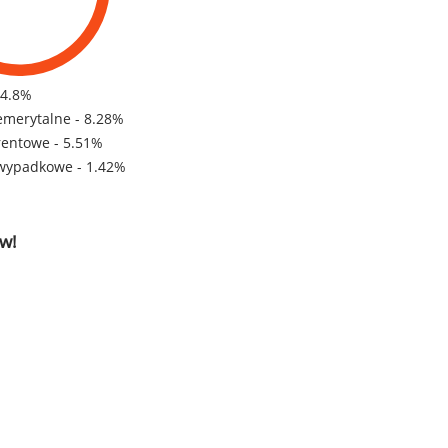
84.8%
emerytalne - 8.28%
rentowe - 5.51%
wypadkowe - 1.42%
w!