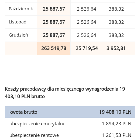
Październik
25 887,67
2 526,64
388,32
Listopad
25 887,67
2 526,64
388,32
Grudzień
25 887,67
2 526,64
388,32
263 519,78
25 719,54
3 952,81
6
Koszty pracodawcy dla miesięcznego wynagrodzenia 19
408,10 PLN brutto
kwota brutto
19 408,10 PLN
ubezpieczenie emerytalne
1 894,23 PLN
ubezpieczenie rentowe
1 261,53 PLN