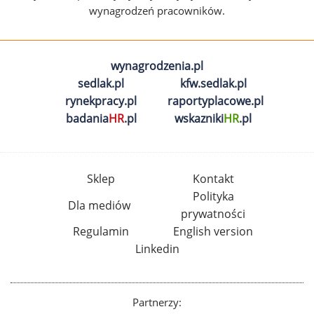
wynagrodzeń pracowników.
wynagrodzenia.pl
sedlak.pl
kfw.sedlak.pl
rynekpracy.pl
raportyplacowe.pl
badania
HR
.pl
wskazniki
HR
.pl
Sklep
Kontakt
Polityka
Dla mediów
prywatności
Regulamin
English version
Linkedin
Partnerzy: