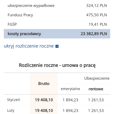
ubezpieczenie wypadkowe
324,12 PLN
Fundusz Pracy
475,50 PLN
FGŚP
19,41 PLN
koszty pracodawcy
23 382,89 PLN
ukryj rozliczenie roczne
Rozliczenie roczne - umowa o pracę
Ubezpieczenie
Brutto
emerytalne
rentowe
w
Styczeń
19 408,10
1 894,23
1 261,53
Luty
19 408,10
1 894,23
1 261,53