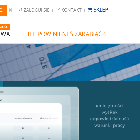
SKLEP
ZALOGUJ SIĘ
KONTAKT
WOŚĆ
OWA
ILE POWINIENEŚ ZARABIAĆ?