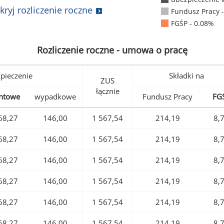
kryj rozliczenie roczne
Fundusz Pracy 
FGŚP - 0.08%
Rozliczenie roczne - umowa o pracę
pieczenie
Składki na
ZUS
łącznie
ntowe
wypadkowe
Fundusz Pracy
FG
68,27
146,00
1 567,54
214,19
8,
68,27
146,00
1 567,54
214,19
8,
68,27
146,00
1 567,54
214,19
8,
68,27
146,00
1 567,54
214,19
8,
68,27
146,00
1 567,54
214,19
8,
68,27
146,00
1 567,54
214,19
8,