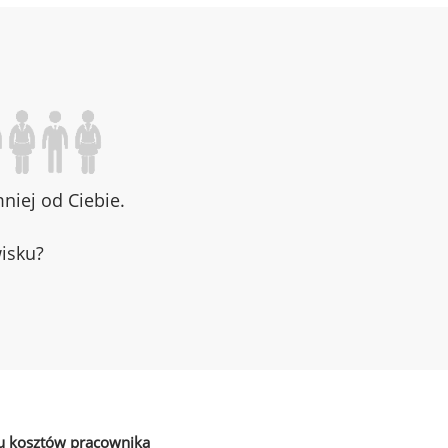
iej od Ciebie.
wisku?
u kosztów pracownika