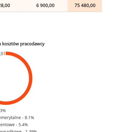
28,00
6 900,00
75 480,00
u kosztów pracodawcy
83%
emerytalne - 8.1%
rentowe - 5.4%
wypadkowe - 1.39%