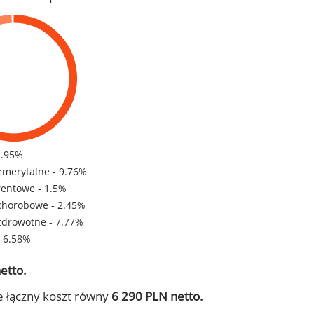
1.95%
emerytalne - 9.76%
rentowe - 1.5%
chorobowe - 2.45%
zdrowotne - 7.77%
- 6.58%
etto.
e łączny koszt równy
6 290 PLN netto.