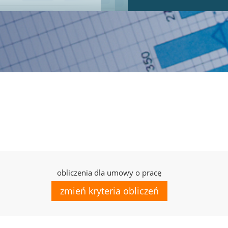
obliczenia dla umowy o pracę
zmień kryteria obliczeń