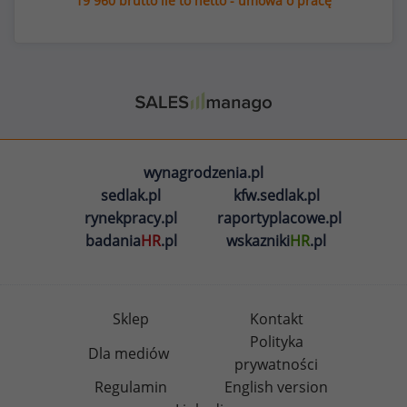
19 960 brutto ile to netto - umowa o pracę
wynagrodzenia.pl
sedlak.pl
kfw.sedlak.pl
rynekpracy.pl
raportyplacowe.pl
badania
HR
.pl
wskazniki
HR
.pl
Sklep
Kontakt
Polityka
Dla mediów
prywatności
Regulamin
English version