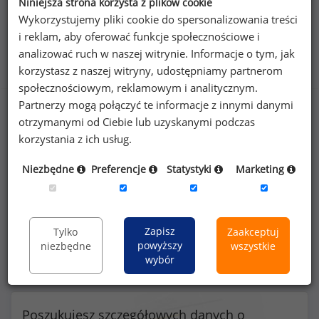
Niniejsza strona korzysta z plików cookie
Wykorzystujemy pliki cookie do spersonalizowania treści
i reklam, aby oferować funkcje społecznościowe i
Benefity na stanowisku kierownik do spraw
analizować ruch w naszej witrynie. Informacje o tym, jak
rozwoju produktu
korzystasz z naszej witryny, udostępniamy partnerom
społecznościowym, reklamowym i analitycznym.
Partnerzy mogą połączyć te informacje z innymi danymi
otrzymanymi od Ciebie lub uzyskanymi podczas
korzystania z ich usług.
68
%
Niezbędne
Preferencje
Statystyki
Marketing
komputer przenośny do użytku prywatnego
Zapisz
Tylko
Zaakceptuj
powyższy
niezbędne
wszystkie
wybór
Poszukujesz szczegółowych danych o