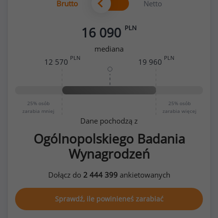
Brutto
Netto
PLN
16 090
mediana
PLN
PLN
12 570
19 960
25%
osób
25%
osób
zarabia mniej
zarabia więcej
Dane pochodzą z
Ogólnopolskiego Badania
Wynagrodzeń
Dołącz do
2 444 399
ankietowanych
Sprawdź, ile powinieneś zarabiać