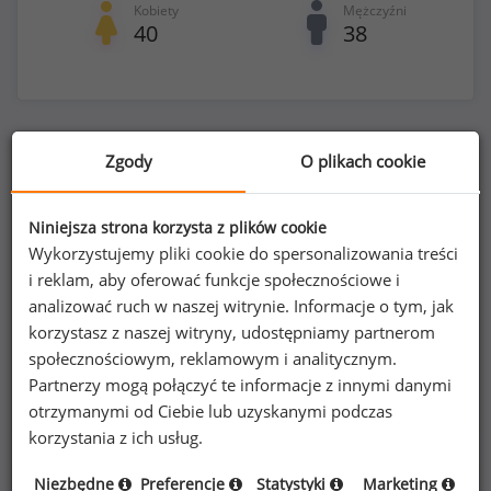
Kobiety
Mężczyźni
40
38
Zgody
O plikach cookie
Poszukujesz szczegółowych danych o
wynagrodzeniach
ekspertów do spraw audytu
Niniejsza strona korzysta z plików cookie
aktuarialnego
lub na innych stanowiskach?
Wykorzystujemy pliki cookie do spersonalizowania treści
i reklam, aby oferować funkcje społecznościowe i
analizować ruch w naszej witrynie. Informacje o tym, jak
Dowiedz się więcej
korzystasz z naszej witryny, udostępniamy partnerom
społecznościowym, reklamowym i analitycznym.
Wykorzystaj kod
Partnerzy mogą połączyć te informacje z innymi danymi
otrzymanymi od Ciebie lub uzyskanymi podczas
korzystania z ich usług.
Niezbędne
Preferencje
Statystyki
Marketing