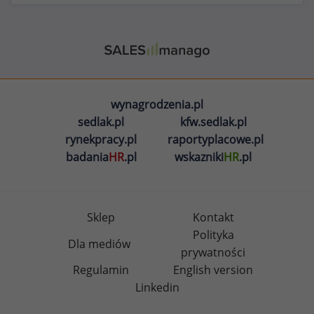
wynagrodzenia.pl
sedlak.pl
kfw.sedlak.pl
rynekpracy.pl
raportyplacowe.pl
badania
HR
.pl
wskazniki
HR
.pl
Sklep
Kontakt
Polityka
Dla mediów
prywatności
Regulamin
English version
Linkedin