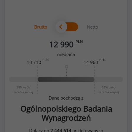
Brutto
Netto
PLN
12 990
mediana
PLN
PLN
10 710
14 960
25%
osób
25%
osób
zarabia mniej
zarabia więcej
Dane pochodzą z
Ogólnopolskiego Badania
Wynagrodzeń
Dołącz do
2 444 614
ankietowanych