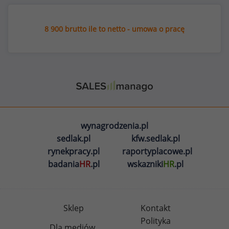
8 900 brutto ile to netto - umowa o pracę
wynagrodzenia.pl
sedlak.pl
kfw.sedlak.pl
rynekpracy.pl
raportyplacowe.pl
badania
HR
.pl
wskazniki
HR
.pl
Sklep
Kontakt
Polityka
Dla mediów