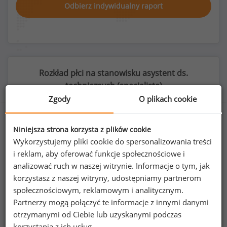
Odbierz indywidualny raport
Rozkład płci na stanowisku asystent ds.
technicznych (
specjalista
)
Zgody
O plikach cookie
Niniejsza strona korzysta z plików cookie
22
%
78
%
Wykorzystujemy pliki cookie do spersonalizowania treści
i reklam, aby oferować funkcje społecznościowe i
analizować ruch w naszej witrynie. Informacje o tym, jak
korzystasz z naszej witryny, udostępniamy partnerom
społecznościowym, reklamowym i analitycznym.
Kobiety
Mężczyźni
Partnerzy mogą połączyć te informacje z innymi danymi
23
82
otrzymanymi od Ciebie lub uzyskanymi podczas
korzystania z ich usług.