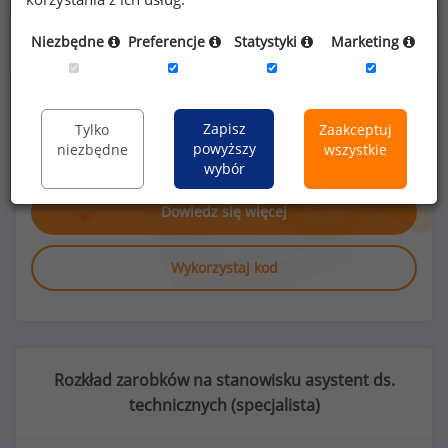
Niezbędne
Preferencje
Statystyki
Marketing
Poszukujesz szczegółowych danych o
wynagrodzeniach
asystentów ds.
Zapisz
Tylko
Zaakceptuj
technicznych
lub na innych stanowiskach?
powyższy
niezbędne
wszystkie
wybór
Dowiedz się więcej
Wykorzystaj kod
Rozkład zarobków na stanowisku asystent ds.
technicznych (
specjalista
)