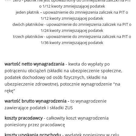
***
zero - płatnik nie jest upoważniony do zmniejszenia zaliczki na PIT
o 1/12 kwoty zmniejszającej podatek
jeden płatnik – upoważnienie do zmniejszenia zaliczek na PIT o
1/12 kwoty zmniejszającej podatek
dwóch płatników - upoważnienie do zmniejszenia zaliczek na PIT o
1/24 kwoty zmniejszającej podatek
trzech płatników - upoważnienie do zmniejszenia zaliczek na PIT o
1/36 kwoty zmniejszającej podatek
wartość netto wynagradzania
- kwota do wypłaty po
potrąceniu obciążeń (składki na ubezpieczenie społeczne,
podatek dochodowy od osób fizycznych, składki na
ubezpieczenie zdrowotne), potocznie wynagrodzenie "na
rękę"
wartość brutto wynagrodzenia -
to wynagrodzenie
zawierające podatek i składki ZUS
koszty pracodawcy
- całkowity koszt wynagrodzenia
poniesiony przez pracodawcę
koszty uzyskania przychodu
- wydatek poniesiony w celu