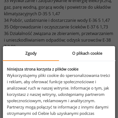
33 Wytwarzanie i zaopatrywanie w energię elektryczną,
gaz, parę wodną, gorącą wodę i powietrze do układów
klimatyzacyjnych D-35 5 1,47
34 Pobór, uzdatnianie i dostarczanie wody E-36 5 1,47
35 Odprowadzanie i oczyszczanie ścieków E-37 6 1,73
36 Działalność związana ze zbieraniem, przetwarzaniem
i unieszkodliwianiem odpadów; odzysk surowców E-38
7 2,00
37 Działalność związana z rekultywacją i pozostała
Zgody
O plikach cookie
działalność usługowa związana z gospodarką odpadami
E-39 4 1,20
Niniejsza strona korzysta z plików cookie
38 Roboty budowlane związane ze wznoszeniem
Wykorzystujemy pliki cookie do spersonalizowania treści
budynków F-41 5 1,47
i reklam, aby oferować funkcje społecznościowe i
39 Roboty związane z budową obiektów inżynierii
analizować ruch w naszej witrynie. Informacje o tym, jak
lądowej i wodnej F-42 7 2,00
korzystasz z naszej witryny, udostępniamy partnerom
40 Roboty budowlane specjalistyczne F-43 5 1,47
społecznościowym, reklamowym i analitycznym.
41 Handel hurtowy i detaliczny pojazdami
Partnerzy mogą połączyć te informacje z innymi danymi
samochodowymi; naprawa pojazdów samochodowych
otrzymanymi od Ciebie lub uzyskanymi podczas