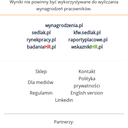
Wyniki nie powinny być wykorzystywane do wyliczania
wynagrodzeń pracowników.
wynagrodzenia.pl
sedlak.pl
kfw.sedlak.pl
rynekpracy.pl
raportyplacowe.pl
badania
HR
.pl
wskazniki
HR
.pl
Sklep
Kontakt
Polityka
Dla mediów
prywatności
Regulamin
English version
Linkedin
Partnerzy: