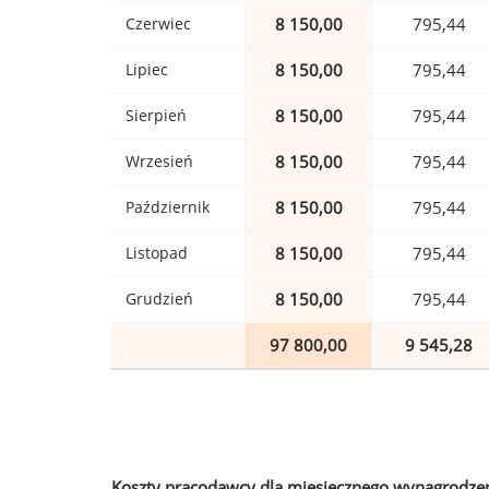
Czerwiec
8 150,00
795,44
Lipiec
8 150,00
795,44
Sierpień
8 150,00
795,44
Wrzesień
8 150,00
795,44
Październik
8 150,00
795,44
Listopad
8 150,00
795,44
Grudzień
8 150,00
795,44
97 800,00
9 545,28
Koszty pracodawcy dla miesięcznego wynagrodzen