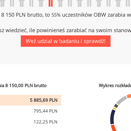
z 8 150 PLN brutto, to
uczestników OBW zarabia wi
55%
z wiedzieć, ile powinieneś zarabiać na swoim stano
Weź udział w badaniu i sprawdź!
ia 8 150,00 PLN brutto
Wykres rozkład
5 885,69 PLN
795,44 PLN
122,25 PLN