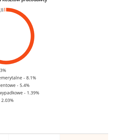
83%
emerytalne - 8.1%
rentowe - 5.4%
wypadkowe - 1.39%
- 2.03%