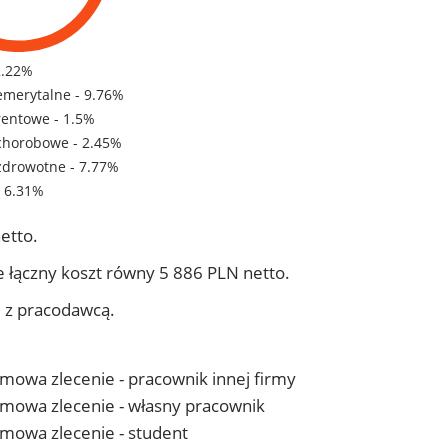
2.22%
emerytalne - 9.76%
rentowe - 1.5%
chorobowe - 2.45%
zdrowotne - 7.77%
- 6.31%
etto.
 łączny koszt równy 5 886 PLN netto.
j z pracodawcą.
 umowa zlecenie - pracownik innej firmy
- umowa zlecenie - własny pracownik
 umowa zlecenie - student