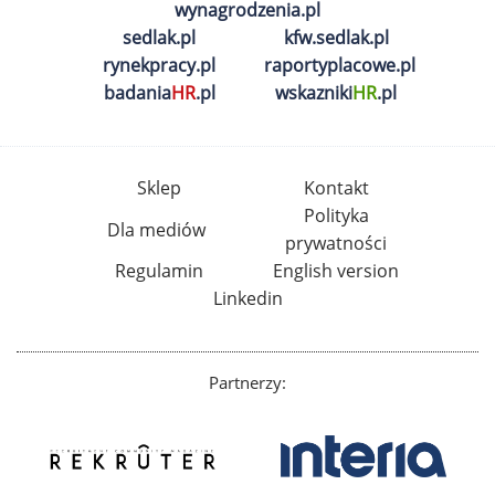
wynagrodzenia.pl
sedlak.pl
kfw.sedlak.pl
rynekpracy.pl
raportyplacowe.pl
badania
HR
.pl
wskazniki
HR
.pl
Sklep
Kontakt
Polityka
Dla mediów
prywatności
Regulamin
English version
Linkedin
Partnerzy: