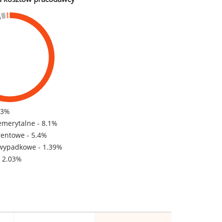
83%
emerytalne - 8.1%
rentowe - 5.4%
wypadkowe - 1.39%
- 2.03%