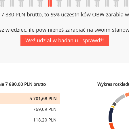
z 7 880 PLN brutto, to
uczestników OBW zarabia wi
55%
z wiedzieć, ile powinieneś zarabiać na swoim stano
Weź udział w badaniu i sprawdź!
ia 7 880,00 PLN brutto
Wykres rozkład
5 701,68 PLN
769,09 PLN
118,20 PLN