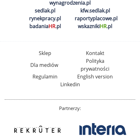
wynagrodzenia.pl
sedlak.pl
kfw.sedlak.pl
rynekpracy.pl
raportyplacowe.pl
badania
HR
.pl
wskazniki
HR
.pl
Sklep
Kontakt
Polityka
Dla mediów
prywatności
Regulamin
English version
Linkedin
Partnerzy: