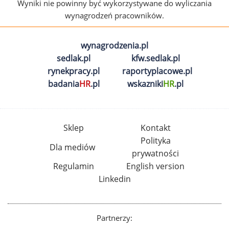
Wyniki nie powinny być wykorzystywane do wyliczania
wynagrodzeń pracowników.
wynagrodzenia.pl
sedlak.pl
kfw.sedlak.pl
rynekpracy.pl
raportyplacowe.pl
badania
HR
.pl
wskazniki
HR
.pl
Sklep
Kontakt
Polityka
Dla mediów
prywatności
Regulamin
English version
Linkedin
Partnerzy: